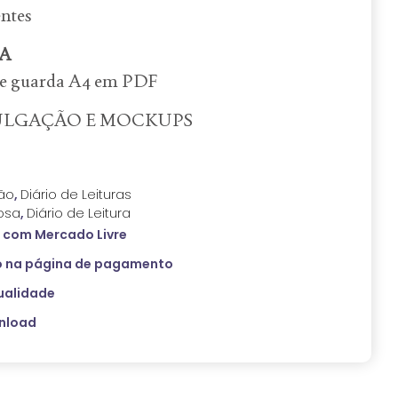
ntes
A
 de guarda A4 em PDF
ULGAÇÃO E MOCKUPS
ão
,
Diário de Leituras
osa
,
Diário de Leitura
com Mercado Livre
 na página de pagamento
ualidade
wnload