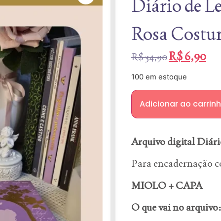
Diário de Le
Rosa Costu
R$
6,90
R$
34,90
100 em estoque
Adicionar ao carrin
Arquivo digital Diári
Para encadernação c
MIOLO + CAPA
O que vai no arquivo