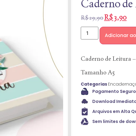
Caderno de 
R$
3,90
R$
29,90
Adicionar ao
Caderno de Leitura 
Tamanho A5
Categorias
Encadernaç
Pagamento Seguro 
Download Imediato
Arquivos em Alta Q
Sem limites de do