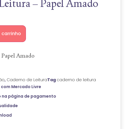
Leitura – Papel Amado
 carrinho
– Papel Amado
ão
,
Caderno de Leitura
Tag
caderno de leitura
com Mercado Livre
 na página de pagamento
ualidade
wnload